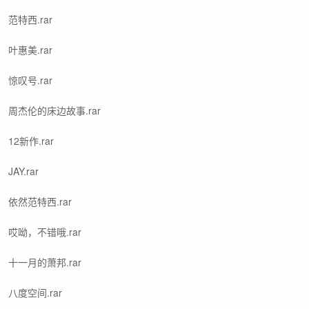
范特西.rar
叶惠美.rar
惊叹号.rar
周杰伦的床边故事.rar
12新作.rar
JAY.rar
依然范特西.rar
哎呦，不错哦.rar
十一月的萧邦.rar
八度空间.rar