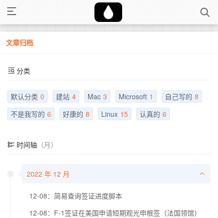
文章归档
分类
默认分类
0
建站
4
Mac
3
Microsoft
1
自己写的
8
不是我写的
6
好康的
8
Linux
15
认真的
6
时间轴
（月）
2022 年 12 月
12-08：简易查询签证进度脚本
12-08：F-1签证在美国申请短期观光申根签（法国领馆）