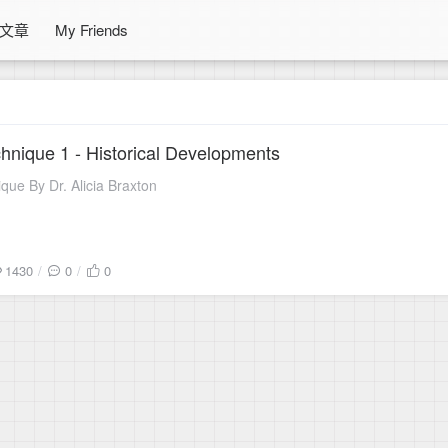
文章
My Friends
hnique 1 - Historical Developments
que By Dr. Alicia Braxton
1430
0
0