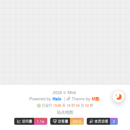
2026 ©
Mick
Powered by
Halo
| 🌈 Theme by
M酷
已运行
1538
天
19
时
04
分
32
秒
站点地图
访问量
1.1w
访客量
8913
本页访客
3