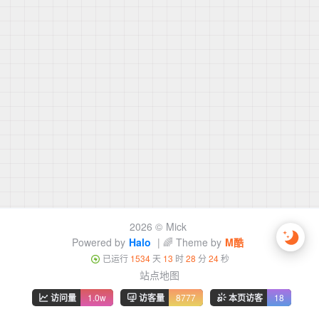
2026 ©
Mick
Powered by
Halo
| 🌈 Theme by
M酷
已运行
1534
天
13
时
28
分
24
秒
站点地图
访问量
1.0w
访客量
8777
本页访客
18